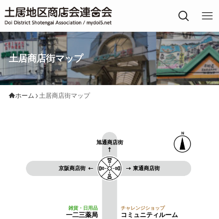
土居地区の商店街
土居商店街マップ
ホーム
土居商店街マップ
旭通商店街
京阪商店街
東通商店街
一二三薬局
コミュニティルーム