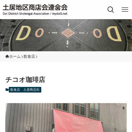
土居地区の商店街
ホーム
飲食店
チコオ珈琲店
飲食店
土居商店街