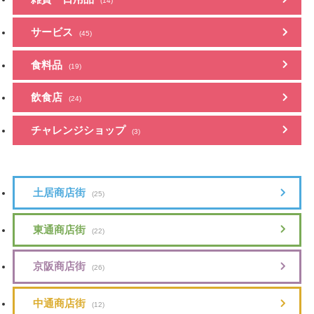
(14)
サービス
(45)
食料品
(19)
飲食店
(24)
チャレンジショップ
(3)
土居商店街
(25)
東通商店街
(22)
京阪商店街
(26)
中通商店街
(12)