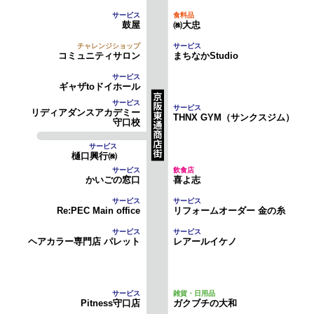
鼓屋
㈱大忠
コミュニティサロン
まちなかStudio
ギャザtoドイホール
リディアダンスアカデミー
THNX GYM（サンクスジム）
守口校
樋口興行㈱
かいごの窓口
喜よ志
Re:PEC Main office
リフォームオーダー 金の糸
ヘアカラー専門店 パレット
レアールイケノ
Pitness守口店
ガクブチの大和