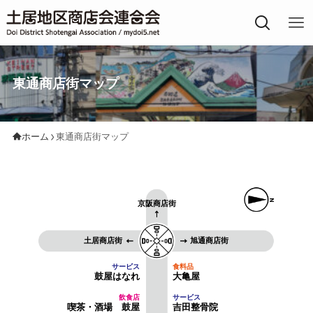
土居地区の商店街
東通商店街マップ
ホーム
東通商店街マップ
京阪商店街
土居商店街
旭通商店街
鼓屋はなれ
大亀屋
喫茶・酒場 鼓屋
吉田整骨院