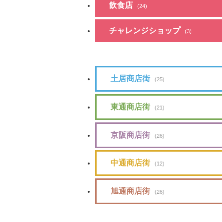
飲食店
(24)
チャレンジショップ
(3)
土居商店街
(25)
東通商店街
(21)
京阪商店街
(26)
中通商店街
(12)
旭通商店街
(26)