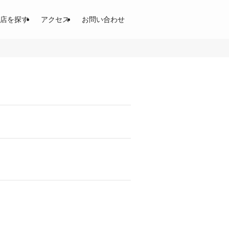
開！土居商店街、東通商店街、京阪商店街
店を探す
アクセス
お問い合わせ