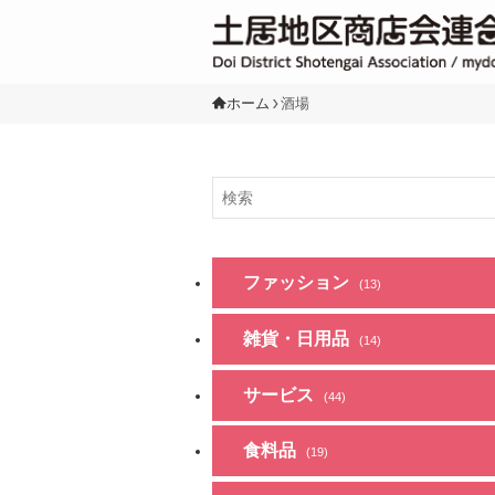
ホーム
酒場
ファッション
(13)
雑貨・日用品
(14)
サービス
(44)
食料品
(19)