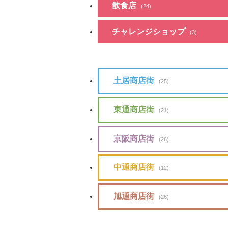
飲食店
(24)
チャレンジショップ
(3)
土居商店街
(25)
東通商店街
(21)
京阪商店街
(26)
中通商店街
(12)
旭通商店街
(26)