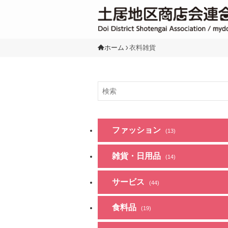
ホーム
衣料雑貨
ファッション
(13)
雑貨・日用品
(14)
サービス
(44)
食料品
(19)