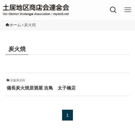
土居地区の商店街
ホーム
炭火焼
炭火焼
京阪商店街
備長炭火焼居酒屋 吉鳥 太子橋店
1