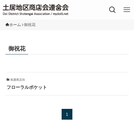
土居地区の商店街
ホーム
御祝花
御祝花
旭通商店街
フローラルポケット
1