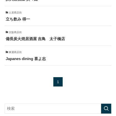
土居商店街
立ち飲み 得一
京阪商店街
備長炭火焼居酒屋 吉鳥 太子橋店
東通商店街
Japanes dining 喜よ志
1