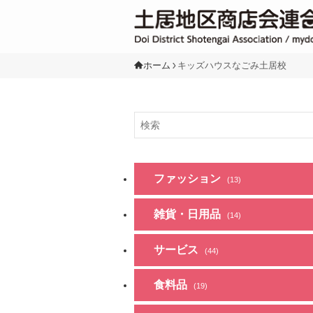
ホーム
キッズハウスなごみ土居校
ファッション
(13)
雑貨・日用品
(14)
サービス
(44)
食料品
(19)