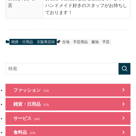
言
ハンドメイド好きのスタッフがお待ちし
ております！
雑貨・日用品
京阪商店街
生地
手芸用品
服地
手芸
ファッション
(13)
雑貨・日用品
(14)
サービス
(44)
食料品
(19)