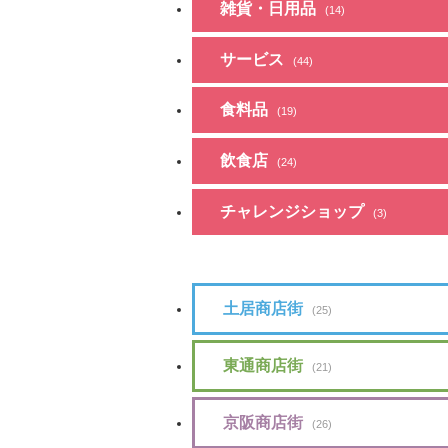
雑貨・日用品
(14)
サービス
(44)
食料品
(19)
飲食店
(24)
チャレンジショップ
(3)
土居商店街
(25)
東通商店街
(21)
京阪商店街
(26)