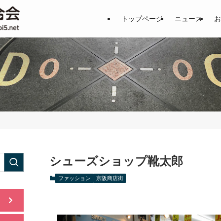
土居地区の商店街の魅力を一挙公
トップページ
ニュース
お
シューズショップ靴太郎
ファッション
京阪商店街