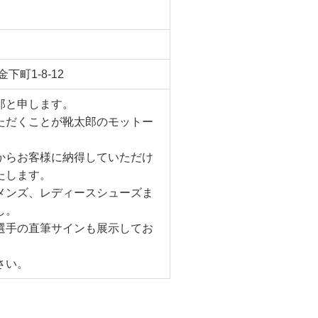
金下町1-8-12
郎と申します。
ただくことが靴太郎のモットー
からお客様に納得していただけ
たします。
メンズ、レディースシューズま
し。
選手の直筆サインも展示してお
さい。