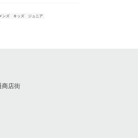
メンズ
キッズ
ジュニア
通商店街
。