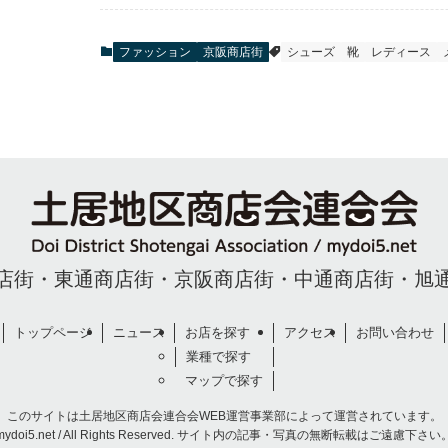
ファッション
京阪商店街
シューズ
靴
レディース
店街
・
東通商店街
・
京阪商店街
・
中通商店街
・
旭
トップページ
ニュース
お店を探す
アクセス
お問い合わせ
業種で探す
マップで探す
このサイトは土居地区商店会連合会WEB運営事業部によって
運営されています。
mydoi5.net / All Rights Reserved.
サイト内の記事・写真の無断転載はご遠慮下さい