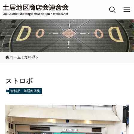
土居地区の商店街
ホーム
食料品
ストロボ
食料品
旭通商店街