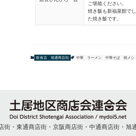
ご堪能ください。
焼き飯も新福菜館で
た焼き飯です。
飲食店
旭通商店街
中華
ラーメン
中華そば
焼メシ
店街
・
東通商店街
・
京阪商店街
・
中通商店街
・
旭