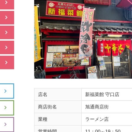
店名
新福菜館 守口店
商店街名
旭通商店街
業種
ラーメン店
営業時間
11：00～19：50