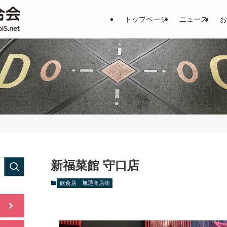
土居地区の商店街の魅力を一挙公
トップページ
ニュース
お
新福菜館 守口店
飲食店
旭通商店街