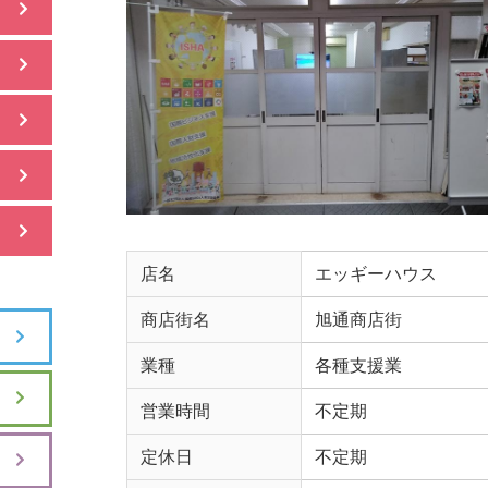
店名
エッギーハウス
商店街名
旭通商店街
業種
各種支援業
営業時間
不定期
定休日
不定期