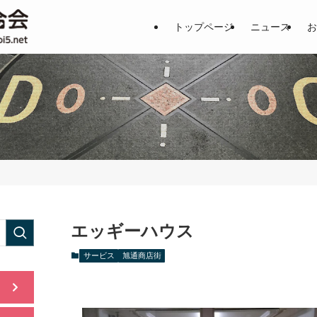
土居地区の商店街の魅力を一挙公
トップページ
ニュース
お
エッギーハウス
サービス
旭通商店街