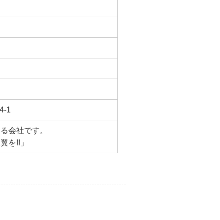
-1
する会社です。
を!!」