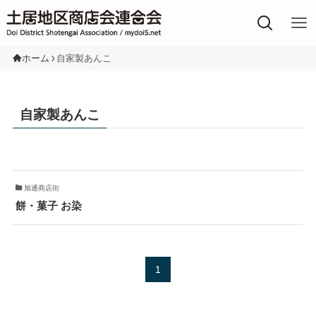
土居地区の商店街
ホーム
自家製あんこ
自家製あんこ
旭通商店街
餅・菓子 お染
1