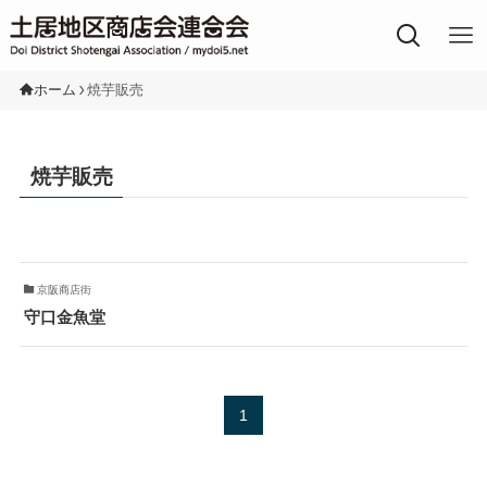
土居地区の商店街
ホーム
焼芋販売
焼芋販売
京阪商店街
守口金魚堂
1