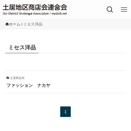
土居地区の商店街
ホーム
ミセス洋品
ミセス洋品
土居商店街
ファッション ナカヤ
1